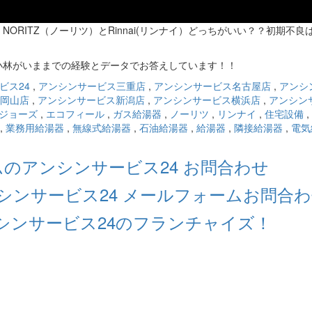
RITZ（ノーリツ）とRinnai(リンナイ）どっちがいい？？初期不良
小林がいままでの経験とデータでお答えしています！！
ビス24
,
アンシンサービス三重店
,
アンシンサービス名古屋店
,
アンシ
岡山店
,
アンシンサービス新潟店
,
アンシンサービス横浜店
,
アンシン
ジョーズ
,
エコフィール
,
ガス給湯器
,
ノーリツ
,
リンナイ
,
住宅設備
,
,
業務用給湯器
,
無線式給湯器
,
石油給湯器
,
給湯器
,
隣接給湯器
,
電気