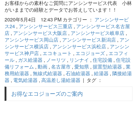
お客様からの素朴なご質問にアンシンサービス代表 小林
がいままでの経験とデータでお答えしています！！
2020年5月4日 12:43 PM カテゴリー ：
アンシンサービ
ス24
,
アンシンサービス三重店
,
アンシンサービス名古屋
店
,
アンシンサービス大阪店
,
アンシンサービス岐阜店
,
アンシンサービス岡山店
,
アンシンサービス新潟店
,
アン
シンサービス横浜店
,
アンシンサービス浜松店
,
アンシン
サービス神戸店
,
エコキュート
,
エコジョーズ
,
エコフィ
ール
,
ガス給湯器
,
ノーリツ
,
リンナイ
,
住宅設備
,
住宅設
備リフォーム
,
動画
,
名古屋市
,
愛知県
,
据置型給湯器
,
業
務用給湯器
,
無線式給湯器
,
石油給湯器
,
給湯器
,
隣接給湯
器
,
電気給湯器
,
高温差し湯給湯器
| タグ ：
お得なエコジョーズのご案内