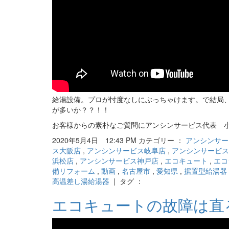
給湯設備。プロが忖度なしにぶっちゃけます。で結局、NO
が多いか？？！！
お客様からの素朴なご質問にアンシンサービス代表 
2020年5月4日 12:43 PM カテゴリー ：
アンシンサー
ス大阪店
,
アンシンサービス岐阜店
,
アンシンサービス
浜松店
,
アンシンサービス神戸店
,
エコキュート
,
エコ
備リフォーム
,
動画
,
名古屋市
,
愛知県
,
据置型給湯器
高温差し湯給湯器
| タグ ：
エコキュートの故障は直