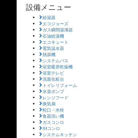
設備メニュー
給湯器
エコジョーズ
ガス瞬間湯沸器
石油給湯機
エコキュート
電気温水器
熱源機
システムバス
浴室暖房乾燥機
浴室テレビ
洗面化粧台
トイレリフォーム
水道ポンプ
レンジフード
換気扇
蛇口・水栓
食器洗い機
ガスコンロ
IHコンロ
システムキッチン