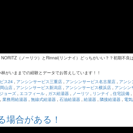
RITZ（ノーリツ）とRinnai(リンナイ）どっちがいい？？初期不良
小林がいままでの経験とデータでお答えしています！！
ビス24
,
アンシンサービス三重店
,
アンシンサービス名古屋店
,
アンシ
岡山店
,
アンシンサービス新潟店
,
アンシンサービス横浜店
,
アンシン
ジョーズ
,
エコフィール
,
ガス給湯器
,
ノーリツ
,
リンナイ
,
住宅設備
,
,
業務用給湯器
,
無線式給湯器
,
石油給湯器
,
給湯器
,
隣接給湯器
,
電気
る場合がある！