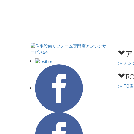
ア
≫ アン
F
≫ FC